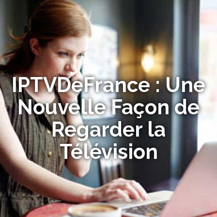
IPTVDeFrance : Une
Nouvelle Façon de
Regarder la
Télévision